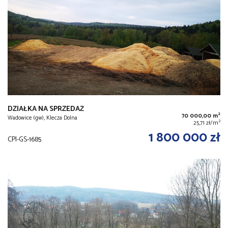
DZIAŁKA NA SPRZEDAŻ
2
70 000,00 m
Wadowice (gw), Klecza Dolna
2
25,71 zł/m
1 800 000 zł
CPI-GS-1685