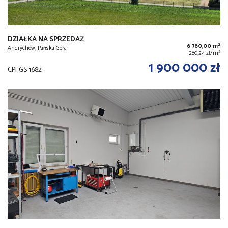
DZIAŁKA NA SPRZEDAŻ
2
6 780,00 m
Andrychów, Pańska Góra
2
280,24 zł/m
1 900 000 zł
CPI-GS-1682