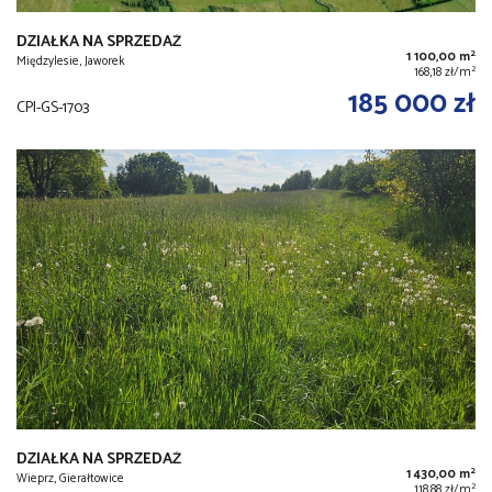
DZIAŁKA NA SPRZEDAŻ
2
1 100,00 m
Międzylesie, Jaworek
2
168,18 zł/m
185 000 zł
CPI-GS-1703
DZIAŁKA NA SPRZEDAŻ
2
1 430,00 m
Wieprz, Gierałtowice
2
118,88 zł/m