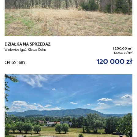
DZIAŁKA NA SPRZEDAŻ
2
1 200,00 m
Wadowice (gw), Klecza Dolna
2
100,00 zł/m
120 000 zł
CPI-GS-1683