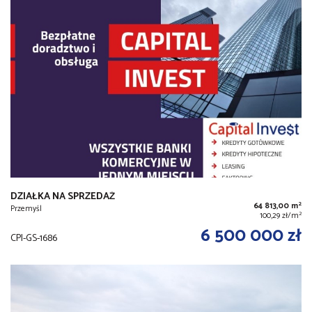
DZIAŁKA NA SPRZEDAŻ
2
64 813,00 m
Przemyśl
2
100,29 zł/m
6 500 000 zł
CPI-GS-1686