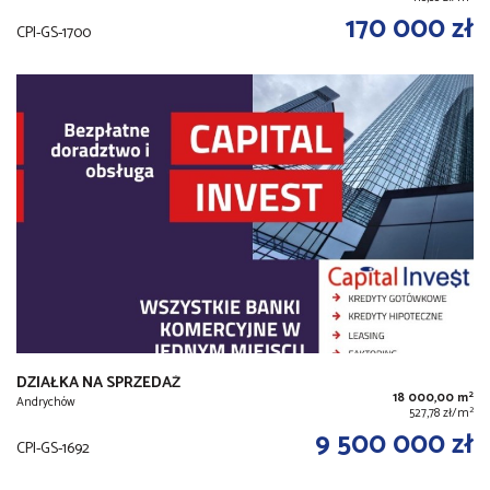
170 000 zł
CPI-GS-1700
DZIAŁKA NA SPRZEDAŻ
2
18 000,00 m
Andrychów
2
527,78 zł/m
9 500 000 zł
CPI-GS-1692