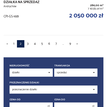
DZIAŁKA NA SPRZEDAŻ
2
286,00 m
Andrychów
2
7 167,83 zł/m
2 050 000 zł
CPI-GS-1681
«
1
2
3
4
5
6
7
...
9
»
NIERUCHOMOŚĆ
TRANSAKCJA
PRZEZNACZENIE DZIAŁKI
CENA OD
CENA DO
zł
zł