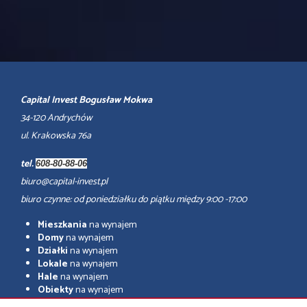
Capital Invest Bogusław Mokwa
34-120 Andrychów
ul. Krakowska 76a
tel.
608-80-88-06
biuro@capital-invest.pl
biuro czynne: od poniedziałku do piątku między 9:00 -17:00
Mieszkania
na wynajem
Domy
na wynajem
Działki
na wynajem
Lokale
na wynajem
Hale
na wynajem
Obiekty
na wynajem