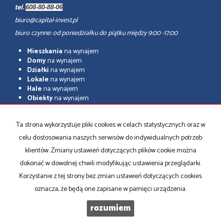
tel.
608-80-88-06
biuro@capital-invest.pl
biuro czynne: od poniedziałku do piątku między 9:00 -17:00
Mieszkania
na wynajem
Domy
na wynajem
Działki
na wynajem
Lokale
na wynajem
Hale
na wynajem
Obiekty
na wynajem
adresowo.pl
Ta strona wykorzystuje pliki cookies w celach statystycznych oraz w
Mieszkania
na sprzedaż
celu dostosowania naszych serwisów do indywidualnych potrzeb
Domy
na sprzedaż
Działki
na sprzedaż
klientów. Zmiany ustawień dotyczących plików cookie można
Lokale
na sprzedaż
dokonać w dowolnej chwili modyfikując ustawienia przeglądarki.
Hale
na sprzedaż
Korzystanie z tej strony bez zmian ustawień dotyczących cookies
Obiekty
na sprzedaż
oznacza, że będą one zapisane w pamięci urządzenia.
rozumiem
Capital Invest
2026
Program dla biur nieruchomości
Galactica Virgo