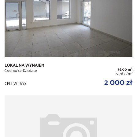
LOKAL NA WYNAJEM
2
36,00 m
Czechowice-Dziedzice
2
55,56 zł/m
2 000 zł
CPI-LW-1639