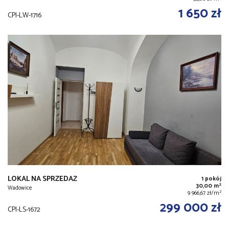
1 650 zł
CPI-LW-1716
LOKAL NA SPRZEDAŻ
1 pokój
2
30,00 m
Wadowice
2
9 966,67 zł/m
299 000 zł
CPI-LS-1672