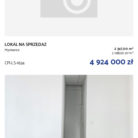
LOKAL NA SPRZEDAŻ
2
2 347,00 m
Mysłowice
2
2 098,00 zł/m
4 924 000 zł
CPI-LS-1634