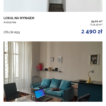
LOKAL NA WYNAJEM
2
35,00 m
Andrychów
2
71,14 zł/m
2 490 zł
CPI-LW-1633