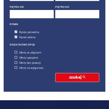
6
PIĘTRO OD
PIĘTRO DO
6
RYNEK
Rynek pierwotny
Rynek wtórny
DODATKOWE OPCJE
Oferty ze zdjęciem
Oferty specjalne
Oferty bez prowizji
Oferty na wyłączność
szukaj