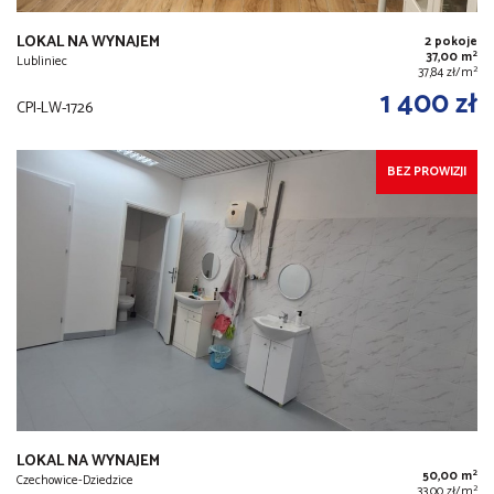
LOKAL NA WYNAJEM
2 pokoje
2
37,00 m
Lubliniec
2
37,84 zł/m
1 400 zł
CPI-LW-1726
BEZ PROWIZJI
LOKAL NA WYNAJEM
2
50,00 m
Czechowice-Dziedzice
2
33,00 zł/m