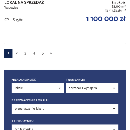
LOKAL NA SPRZEDAŻ
3 pokoje
2
82,00 m
Wadowice
2
13 414,63 zł/m
1 100 000 zł
CPI-LS-1580
1
2
3
4
5
»
NIERUCHOMOŚĆ
TRANSAKCJA
PRZEZNACZENIE LOKALU
TYP BUDYNKU