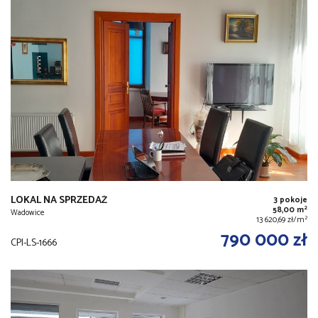
LOKAL NA SPRZEDAŻ
3 pokoje
2
58,00 m
Wadowice
2
13 620,69 zł/m
790 000 zł
CPI-LS-1666