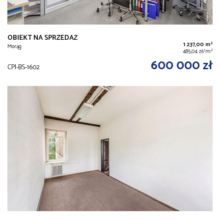
OBIEKT NA SPRZEDAŻ
2
1 237,00 m
Morąg
2
485,04 zł/m
600 000 zł
CPI-BS-1602