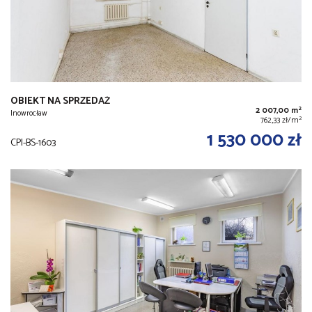
OBIEKT NA SPRZEDAŻ
2
2 007,00 m
Inowrocław
2
762,33 zł/m
1 530 000 zł
CPI-BS-1603