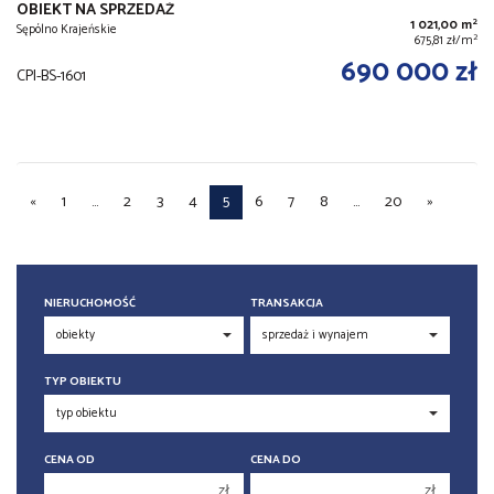
OBIEKT NA SPRZEDAŻ
2
1 021,00 m
Sępólno Krajeńskie
2
675,81 zł/m
690 000 zł
CPI-BS-1601
«
1
...
2
3
4
5
6
7
8
...
20
»
NIERUCHOMOŚĆ
TRANSAKCJA
TYP OBIEKTU
CENA OD
CENA DO
zł
zł