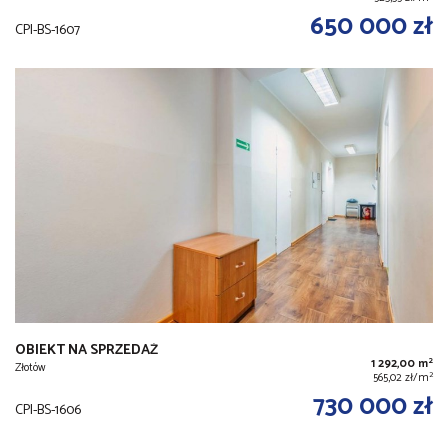
650 000 zł
CPI-BS-1607
OBIEKT NA SPRZEDAŻ
2
1 292,00 m
Złotów
2
565,02 zł/m
730 000 zł
CPI-BS-1606