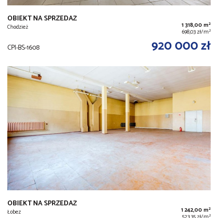
OBIEKT NA SPRZEDAŻ
2
1 318,00 m
Chodzież
2
698,03 zł/m
920 000 zł
CPI-BS-1608
OBIEKT NA SPRZEDAŻ
2
1 242,00 m
Łobez
2
523,35 zł/m