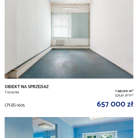
OBIEKT NA SPRZEDAŻ
2
1 241,00 m
Trzcianka
2
529,41 zł/m
657 000 zł
CPI-BS-1605