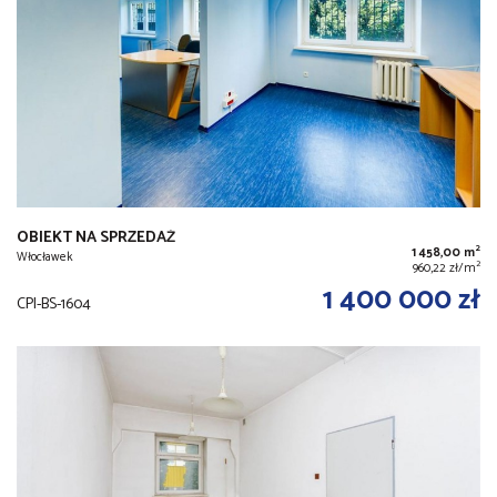
OBIEKT NA SPRZEDAŻ
2
1 458,00 m
Włocławek
2
960,22 zł/m
1 400 000 zł
CPI-BS-1604