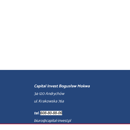
Capital Invest Bogusław Mokwa
34-120 Andrychów
ul. Krakowska 76a
tel.
608-80-88-06
biuro@capital-invest.pl
biuro czynne: od poniedziałku do piątku