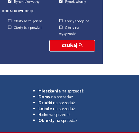
Rynek pierwotny
Rynek wtórny
DODATKOWE OPCJE
Oferty ze zdjęciem
Oferty specjalne
Oferty bez prowizji
Oferty na
wyłączność
szukaj
Mieszkania
na sprzedaż
Domy
na sprzedaż
Działki
na sprzedaż
Lokale
na sprzedaż
Hale
na sprzedaż
Obiekty
na sprzedaż