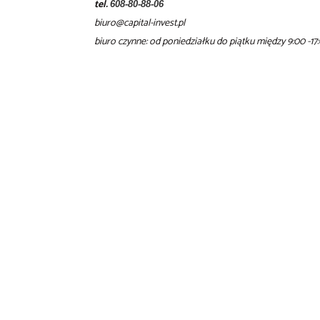
tel.
608-80-88-06
biuro@capital-invest.pl
biuro czynne: od poniedziałku do piątku między 9:00 -17