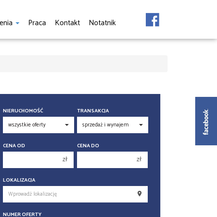
enia
Praca
Kontakt
Notatnik
NIERUCHOMOŚĆ
TRANSAKCJA
CENA OD
CENA DO
zł
zł
150 000 zł
150 000 zł
LOKALIZACJA
200 000 zł
200 000 zł
250 000 zł
250 000 zł
NUMER OFERTY