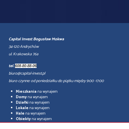
Capital Invest Bogusław Mokwa
34-120 Andrychów
ul. Krakowska 76a
tel.
608-80-88-06
biuro@capital-invest.pl
biuro czynne: od poniedziałku do piątku między 9:00 -17:00
Mieszkania
na wynajem
Domy
na wynajem
Działki
na wynajem
Lokale
na wynajem
Hale
na wynajem
Obiekty
na wynajem
adresowo.pl