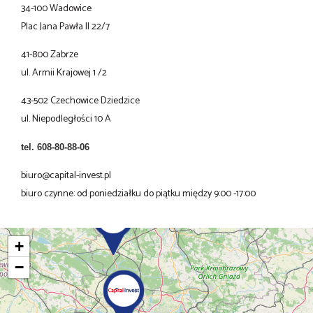
34-100 Wadowice
Plac Jana Pawła II 22/7
41-800 Zabrze
ul. Armii Krajowej 1 /2
43-502 Czechowice Dziedzice
ul. Niepodległości 10 A
tel. 608-80-88-06
biuro@capital-invest.pl
biuro czynne: od poniedziałku do piątku między 9:00 -17:00
+
−