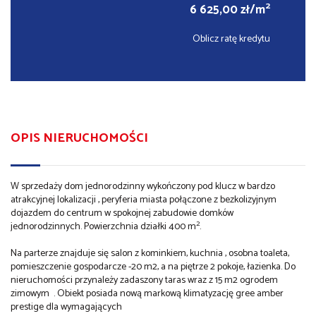
2
6 625,00 zł/m
Oblicz ratę kredytu
OPIS NIERUCHOMOŚCI
W sprzedaży dom jednorodzinny wykończony pod klucz w bardzo
atrakcyjnej lokalizacji , peryferia miasta połączone z bezkolizyjnym
dojazdem do centrum w spokojnej zabudowie domków
2
jednorodzinnych. Powierzchnia działki 400 m
.
Na parterze znajduje się salon z kominkiem, kuchnia , osobna toaleta,
pomieszczenie gospodarcze -20 m2, a na piętrze 2 pokoje, łazienka. Do
nieruchomości przynależy zadaszony taras wraz z 15 m2 ogrodem
zimowym . Obiekt posiada nową markową klimatyzację gree amber
prestige dla wymagających