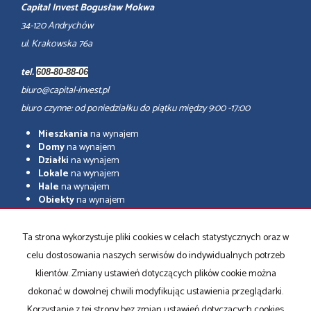
Capital Invest Bogusław Mokwa
34-120 Andrychów
ul. Krakowska 76a
tel.
608-80-88-06
biuro@capital-invest.pl
biuro czynne: od poniedziałku do piątku między 9:00 -17:00
Mieszkania
na wynajem
Domy
na wynajem
Działki
na wynajem
Lokale
na wynajem
Hale
na wynajem
Obiekty
na wynajem
adresowo.pl
Ta strona wykorzystuje pliki cookies w celach statystycznych oraz w
Mieszkania
na sprzedaż
celu dostosowania naszych serwisów do indywidualnych potrzeb
Domy
na sprzedaż
Działki
na sprzedaż
klientów. Zmiany ustawień dotyczących plików cookie można
Lokale
na sprzedaż
dokonać w dowolnej chwili modyfikując ustawienia przeglądarki.
Hale
na sprzedaż
Korzystanie z tej strony bez zmian ustawień dotyczących cookies