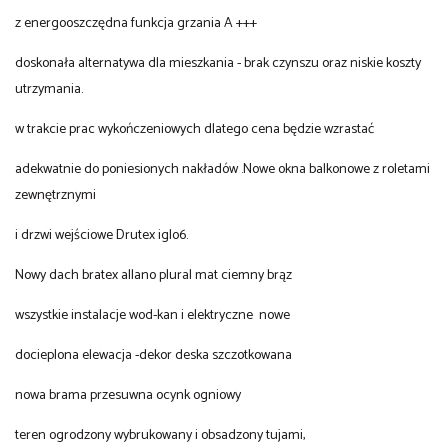
z energooszczędna funkcja grzania A +++
doskonała alternatywa dla mieszkania - brak czynszu oraz niskie koszty
utrzymania.
w trakcie prac wykończeniowych dlatego cena będzie wzrastać
adekwatnie do poniesionych nakładów .Nowe okna balkonowe z roletami
zewnętrznymi
i drzwi wejściowe Drutex iglo6.
Nowy dach bratex allano plural mat ciemny brąz
wszystkie instalacje wod-kan i elektryczne nowe
docieplona elewacja -dekor deska szczotkowana
nowa brama przesuwna ocynk ogniowy
teren ogrodzony wybrukowany i obsadzony tujami,