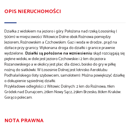
OPIS NIERUCHOMOŚCI
Działka z widokiem na jezioro i góry. Położona nad rzeką Łososinką (
500m) w miejscowości Witowice Dolne obok Rożnowa pomiędzy
Jeziorem, Rożnowskim a Czchowskim. Gaz i woda w drodze , prąd na
dziłace przy granicy. Wykonana droga do działki i granice prawnie
wydzielone.
Działki są położone na wzniesieniu
skąd rozciągają się
piękne widoki, w dole jest jezioro Czchowskie i 2 km do jeziora
Rozanowskiego a w okolicy jest plac dla dzieci, boisko do gry w piłkę
nożną do siatkówki. W Łososinie Dolnej jest lotnisko Aeroklubu
Podhalańskiego (loty szybowcem, samolotem). Można powiększyć działkę
o dokupienie sąsiedniej działki.
Przykładowe odległości z Witowic Dolnych: 2 km do Rożnowa, 11km
Gródek nad Dunajcem, 26km Nowy Sącz, 29km Brzesko, 80km Kraków.
Gorąco polecam.
NOTA PRAWNA