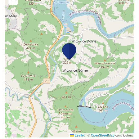
Leaflet
|
©
OpenStreetMap
contributors