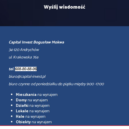
Capital Invest Bogusław Mokwa
34-120 Andrychów
ul. Krakowska 76a
tel.
608-80-88-06
biuro@capital-invest.pl
biuro czynne: od poniedziałku do piątku między 9:00 -17:00
Mieszkania
na wynajem
Domy
na wynajem
Działki
na wynajem
Lokale
na wynajem
Hale
na wynajem
Obiekty
na wynajem