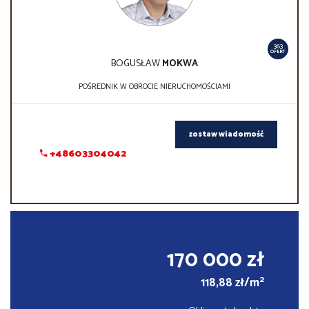
363
OFERT
BOGUSŁAW
MOKWA
POŚREDNIK W OBROCIE NIERUCHOMOŚCIAMI
zostaw wiadomość
+48603304042
170 000 zł
2
118,88 zł/m