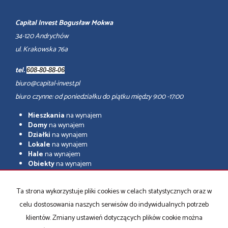
Capital Invest Bogusław Mokwa
34-120 Andrychów
ul. Krakowska 76a
tel.
608-80-88-06
biuro@capital-invest.pl
biuro czynne: od poniedziałku do piątku między 9:00 -17:00
Mieszkania
na wynajem
Domy
na wynajem
Działki
na wynajem
Lokale
na wynajem
Hale
na wynajem
Obiekty
na wynajem
adresowo.pl
Ta strona wykorzystuje pliki cookies w celach statystycznych oraz w
Mieszkania
na sprzedaż
celu dostosowania naszych serwisów do indywidualnych potrzeb
Domy
na sprzedaż
Działki
na sprzedaż
klientów. Zmiany ustawień dotyczących plików cookie można
Lokale
na sprzedaż