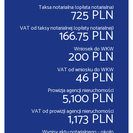
Taksa notarialna (opłata notarialna)
725 PLN
VAT od taksy notarialnej (opłaty notarialnej)
166.75 PLN
Wniosek do WKW
200 PLN
VAT od wniosku do WKW
46 PLN
Prowizja agencji nieruchomości
5,100 PLN
VAT od prowizji agencji nieruchomości
1,173 PLN
Wypisy aktu notarialnego - około