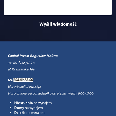
Capital Invest Bogusław Mokwa
34-120 Andrychów
ul. Krakowska 76a
tel.
608-80-88-06
biuro@capital-invest.pl
biuro czynne: od poniedziałku do piątku między 9:00 -17:00
Mieszkania
na wynajem
Domy
na wynajem
Działki
na wynajem