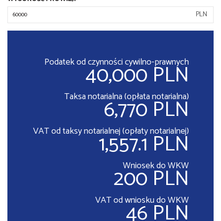
PLN
Podatek od czynności cywilno-prawnych
40,000 PLN
Taksa notarialna (opłata notarialna)
6,770 PLN
VAT od taksy notarialnej (opłaty notarialnej)
1,557.1 PLN
Wniosek do WKW
200 PLN
VAT od wniosku do WKW
46 PLN