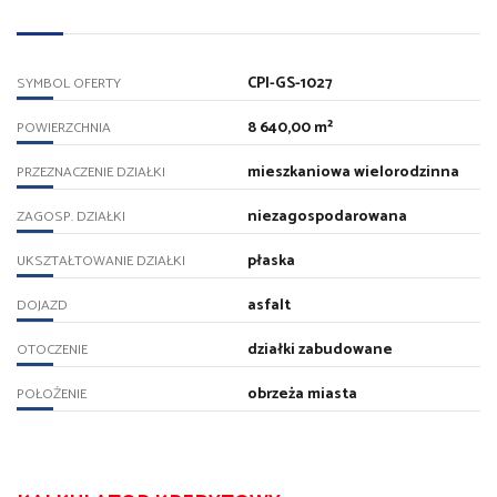
CPI-GS-1027
SYMBOL OFERTY
8 640,00 m²
POWIERZCHNIA
mieszkaniowa wielorodzinna
PRZEZNACZENIE DZIAŁKI
niezagospodarowana
ZAGOSP. DZIAŁKI
płaska
UKSZTAŁTOWANIE DZIAŁKI
asfalt
DOJAZD
działki zabudowane
OTOCZENIE
obrzeża miasta
POŁOŻENIE