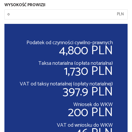
WYSOKOŚĆ PROWIZJI
PLN
Podatek od czynności cywilno-prawnych
4,800 PLN
Taksa notarialna (opłata notarialna)
1,730 PLN
VAT od taksy notarialnej (opłaty notarialnej)
397.9 PLN
Wniosek do WKW
200 PLN
VAT od wniosku do WKW