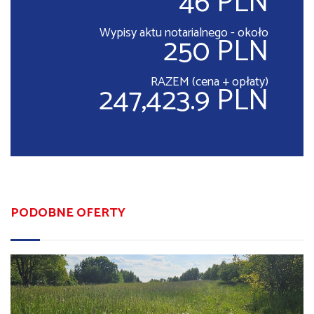
46 PLN
Wypisy aktu notarialnego - około
250 PLN
RAZEM (cena + opłaty)
247,423.9 PLN
PODOBNE OFERTY