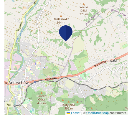
Leaflet
|
©
OpenStreetMap
contributors