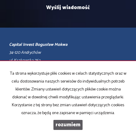
Capital Invest Bogusław Mokwa
34-120 Andrychów
ul. Krakowska 76a
tel.
Ta strona wykorzystuje pliki cookies w celach statystycznych oraz w
608-80-88-06
biuro@capital-invest.pl
celu dostosowania naszych serwisów do indywidualnych potrzeb
biuro czynne: od poniedziałku do piątku między 9:00 -17:00
klientów. Zmiany ustawień dotyczących plików cookie można
dokonać w dowolnej chwili modyfikując ustawienia przeglądarki.
Mieszkania
na wynajem
Korzystanie z tej strony bez zmian ustawień dotyczących cookies
Domy
na wynajem
Działki
na wynajem
oznacza, że będą one zapisane w pamięci urządzenia.
Lokale
na wynajem
Hale
na wynajem
rozumiem
Obiekty
na wynajem