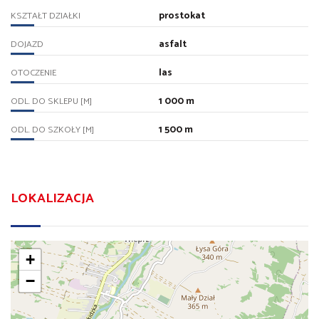
prostokat
KSZTAŁT DZIAŁKI
asfalt
DOJAZD
las
OTOCZENIE
1 000 m
ODL. DO SKLEPU [M]
1 500 m
ODL. DO SZKOŁY [M]
LOKALIZACJA
+
−