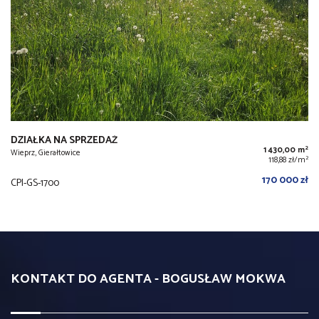
DZIAŁKA NA SPRZEDAŻ
2
1 430,00 m
Wieprz, Gierałtowice
2
118,88 zł/m
170 000 zł
CPI-GS-1700
KONTAKT DO AGENTA - BOGUSŁAW MOKWA