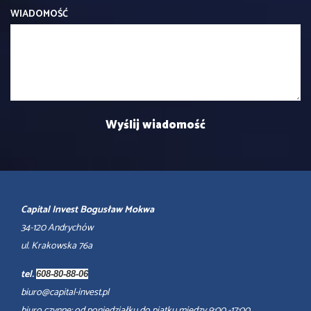
WIADOMOŚĆ
Capital Invest Bogusław Mokwa
34-120 Andrychów
ul. Krakowska 76a
tel.
608-80-88-06
biuro@capital-invest.pl
biuro czynne: od poniedziałku do piątku między 9:00 -17:00