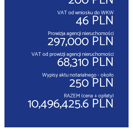
200 PLN
VAT od wniosku do WKW
46 PLN
Prowizja agencji nieruchomości
297,000 PLN
VAT od prowizji agencji nieruchomości
68,310 PLN
Wypisy aktu notarialnego - około
250 PLN
RAZEM (cena + opłaty)
10,496,425.6 PLN