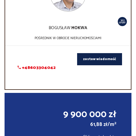
363
OFERT
BOGUSŁAW
MOKWA
POŚREDNIK W OBROCIE NIERUCHOMOŚCIAMI
zostaw wiadomość
+48603304042
9 900 000 zł
2
61,88 zł/m