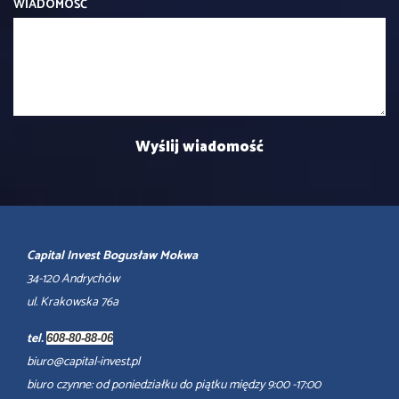
WIADOMOŚĆ
Capital Invest Bogusław Mokwa
34-120 Andrychów
ul. Krakowska 76a
tel.
608-80-88-06
biuro@capital-invest.pl
biuro czynne: od poniedziałku do piątku między 9:00 -17:00