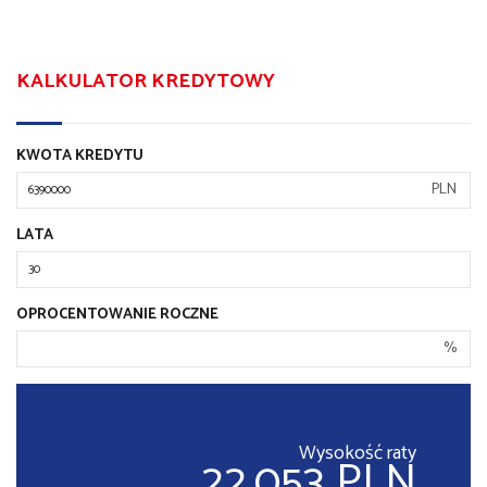
KALKULATOR KREDYTOWY
KWOTA KREDYTU
PLN
LATA
OPROCENTOWANIE ROCZNE
%
Wysokość raty
22,053 PLN