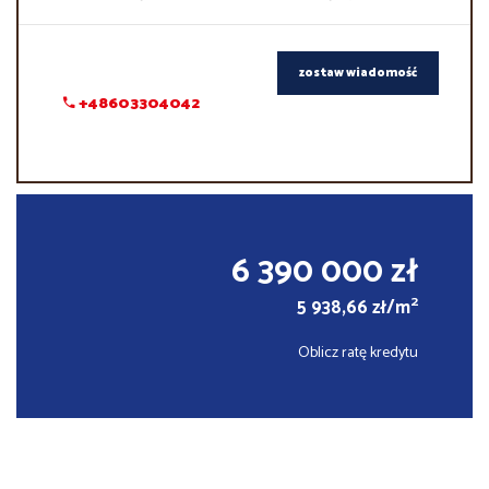
zostaw wiadomość
+48603304042
6 390 000 zł
2
5 938,66 zł/m
Oblicz ratę kredytu