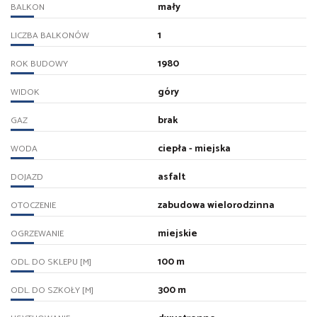
mały
BALKON
1
LICZBA BALKONÓW
1980
ROK BUDOWY
góry
WIDOK
brak
GAZ
ciepła - miejska
WODA
asfalt
DOJAZD
zabudowa wielorodzinna
OTOCZENIE
miejskie
OGRZEWANIE
100 m
ODL. DO SKLEPU [M]
300 m
ODL. DO SZKOŁY [M]