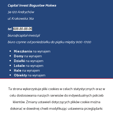
Capital Invest Bogusław Mokwa
34-120 Andrychów
ul. Krakowska 76a
tel.
608-80-88-06
biuro@capital-invest.pl
biuro czynne: od poniedziałku do piątku między 9:00 -17:00
Mieszkania
na wynajem
Domy
na wynajem
Działki
na wynajem
Lokale
na wynajem
Hale
na wynajem
Obiekty
na wynajem
adresowo.pl
Ta strona wykorzystuje pliki cookies w celach statystycznych oraz w
Mieszkania
na sprzedaż
celu dostosowania naszych serwisów do indywidualnych potrzeb
Domy
na sprzedaż
Działki
na sprzedaż
klientów. Zmiany ustawień dotyczących plików cookie można
Lokale
na sprzedaż
dokonać w dowolnej chwili modyfikując ustawienia przeglądarki.
Hale
na sprzedaż