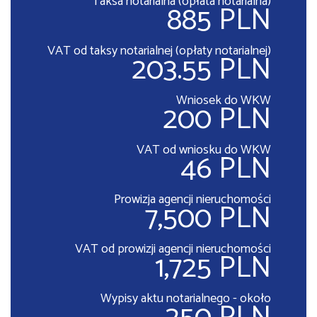
Taksa notarialna (opłata notarialna)
885 PLN
VAT od taksy notarialnej (opłaty notarialnej)
203.55 PLN
Wniosek do WKW
200 PLN
VAT od wniosku do WKW
46 PLN
Prowizja agencji nieruchomości
7,500 PLN
VAT od prowizji agencji nieruchomości
1,725 PLN
Wypisy aktu notarialnego - około