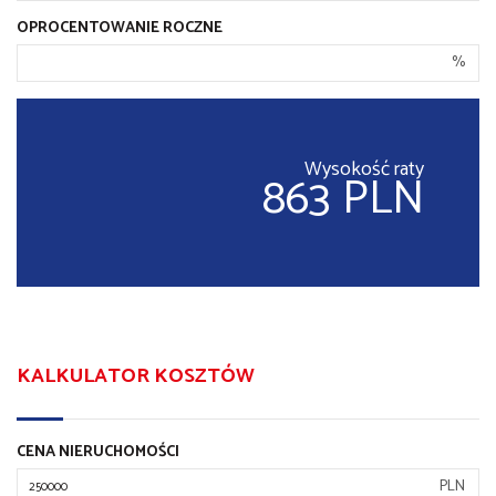
OPROCENTOWANIE ROCZNE
%
Wysokość raty
863 PLN
KALKULATOR KOSZTÓW
CENA NIERUCHOMOŚCI
PLN