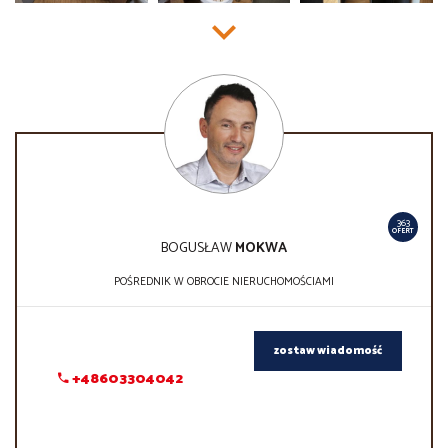
363
OFERT
BOGUSŁAW
MOKWA
POŚREDNIK W OBROCIE NIERUCHOMOŚCIAMI
zostaw wiadomość
+48603304042