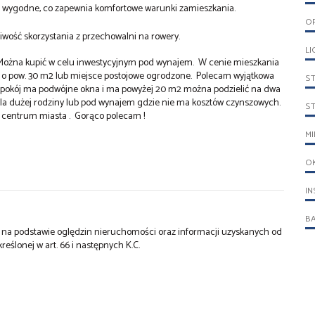
 i wygodne, co zapewnia komfortowe warunki zamieszkania.
O
iwość skorzystania z przechowalni na rowery.
LI
. Można kupić w celu inwestycyjnym pod wynajem. W cenie mieszkania
o pow. 30 m2 lub miejsce postojowe ogrodzone.
Polecam wyjątkowa
S
dy pokój ma podwójne okna i ma powyżej 20 m2 można podzielić na dwa
dla dużej rodziny lub pod wynajem gdzie nie ma kosztów czynszowych.
S
w centrum miasta . Gorąco polecam !
MI
O
IN
B
st na podstawie oględzin nieruchomości oraz informacji uzyskanych od
kreślonej w art. 66 i następnych K.C.