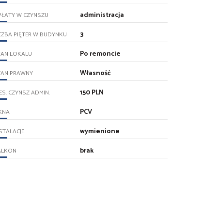
administracja
PŁATY W CZYNSZU
3
CZBA PIĘTER W BUDYNKU
Po remoncie
TAN LOKALU
Własność
TAN PRAWNY
150 PLN
ES. CZYNSZ ADMIN.
PCV
KNA
wymienione
STALACJE
brak
ALKON