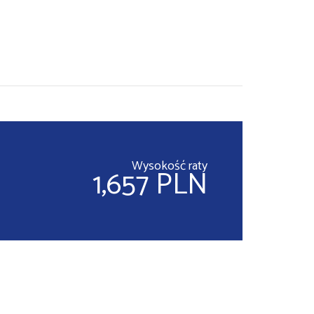
Wysokość raty
1,657 PLN