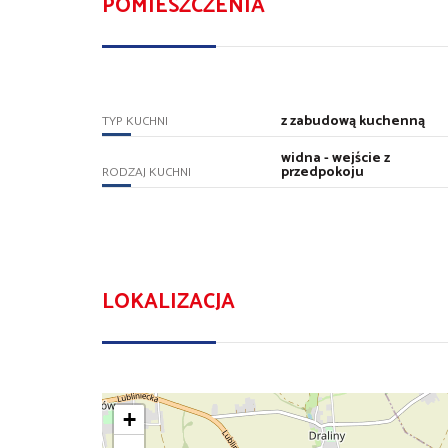
POMIESZCZENIA
z zabudową kuchenną
TYP KUCHNI
widna - wejście z
przedpokoju
RODZAJ KUCHNI
LOKALIZACJA
+