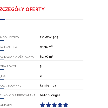
ZCZEGÓŁY OFERTY
CPI-MS-1989
YMBOL OFERTY
93,34 m²
OWIERZCHNIA
82,70 m²
OWIERZCHNIA UŻYTKOWA
3
CZBA POKOI
2
ĘTRO
kamienica
ODZAJ BUDYNKU
beton, cegła
ECHNOLOGIA BUDOWLANA
TANDARD