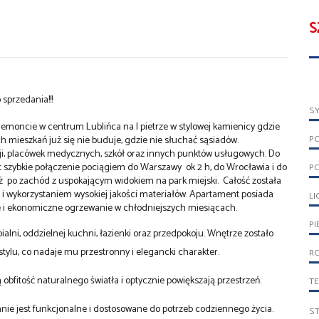
S
 sprzedania!!!
S
moncie w centrum Lublińca na I pietrze w stylowej kamienicy gdzie
P
h mieszkań już się nie buduje, gdzie nie słuchać sąsiadów.
cji, placówek medycznych, szkół oraz innych punktów usługowych. Do
t szybkie połączenie pociągiem do Warszawy ok 2 h, do Wrocławia i do
P
 po zachód z uspokającym widokiem na park miejski. Całość została
 i wykorzystaniem wysokiej jakości materiałów. Apartament posiada
LI
e i ekonomiczne ogrzewanie w chłodniejszych miesiącach.
PI
alni, oddzielnej kuchni, łazienki oraz przedpokoju. Wnętrze zostało
lu, co nadaje mu przestronny i elegancki charakter.
R
obfitość naturalnego światła i optycznie powiększają przestrzeń.
T
ie jest funkcjonalne i dostosowane do potrzeb codziennego życia.
S