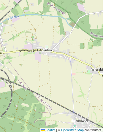
Leaflet
|
©
OpenStreetMap
contributors