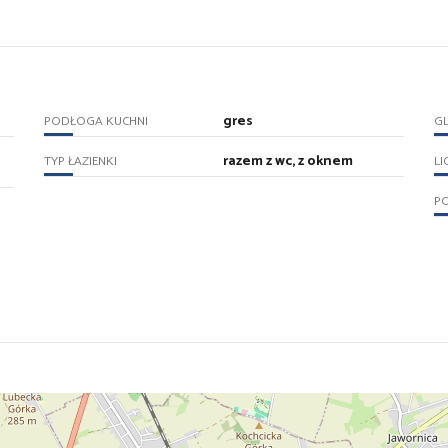
gres
PODŁOGA KUCHNI
GL
razem z wc, z oknem
TYP ŁAZIENKI
LI
P