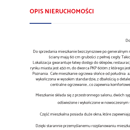
OPIS NIERUCHOMOŚCI
Do
Do sprzedania mieszkanie bezczynszowe po generalnym re
ściany mają 60 cm grubości z pełnej cegły. Takic
Lokalizacja gwarantuje łatwy dostęp do sklepów, restaura
rynku miasta jest 450 m, do dworca PKP 600m z którego jes
Poznania. Całe mieszkanie ogrzewa słońce od południa aż
wykończona w wysokim standardzie, z dbałością o detale
centralne ogrzewanie , co zapewnia komfortow
Mieszkanie składa się z przestronnego salonu, dwóch sypi
odświeżone i wykończone w nowoczesnym sty
Część mieszkalna posiada duże okna, które zapewniają 
Dzięki starannie przemyślanemu rozplanowaniu mieszkan