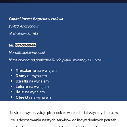
Capital Invest Bogusław Mokwa
34-120 Andrychów
ul. Krakowska 76a
tel.
608-80-88-06
biuro@capital-invest.pl
biuro czynne: od poniedziałku do piątku między 9:00 -17:00
Mieszkania
na wynajem
Domy
na wynajem
Działki
na wynajem
Lokale
na wynajem
Hale
na wynajem
Obiekty
na wynajem
adresowo.pl
Ta strona wykorzystuje pliki cookies w celach statystycznych oraz w
Mieszkania
na sprzedaż
celu dostosowania naszych serwisów do indywidualnych potrzeb
Domy
na sprzedaż