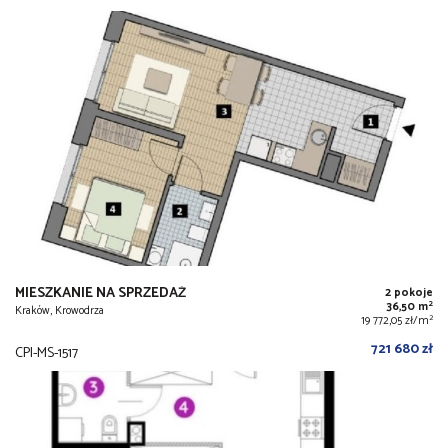
MIESZKANIE NA SPRZEDAŻ
2 pokoje
2
36,50 m
Kraków, Krowodrza
2
19 772,05 zł/m
721 680 zł
CPI-MS-1517