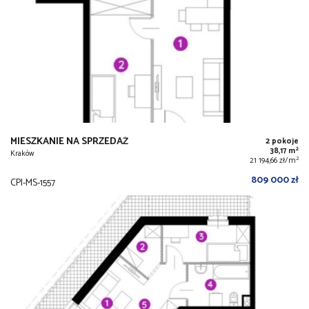
MIESZKANIE NA SPRZEDAŻ
2 pokoje
2
38,17 m
Kraków
2
21 194,66 zł/m
809 000 zł
CPI-MS-1557