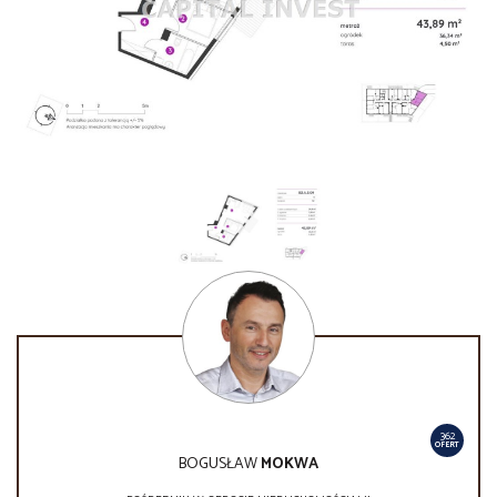
362
OFERT
BOGUSŁAW
MOKWA