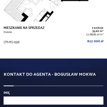
MIESZKANIE NA SPRZEDAŻ
2 pokoje
2
35,60 m
Kraków
2
23 089,89 zł/m
822 000 zł
CPI-MS-1558
KONTAKT DO AGENTA - BOGUSŁAW MOKWA
IMIĘ