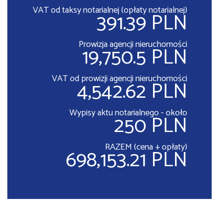
VAT od taksy notarialnej (opłaty notarialnej)
391.39 PLN
Prowizja agencji nieruchomości
19,750.5 PLN
VAT od prowizji agencji nieruchomości
4,542.62 PLN
Wypisy aktu notarialnego - około
250 PLN
RAZEM (cena + opłaty)
698,153.21 PLN