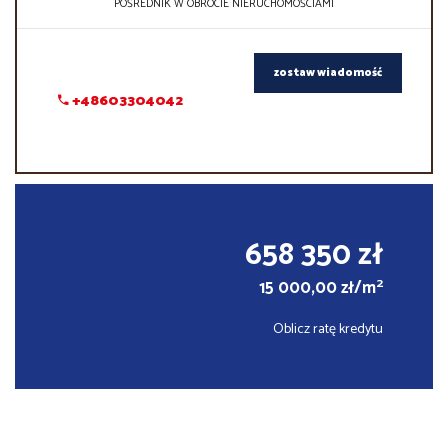
POŚREDNIK W OBROCIE NIERUCHOMOŚCIAMI
zostaw wiadomość
+48603304042
658 350 zł
2
15 000,00 zł/m
Oblicz ratę kredytu