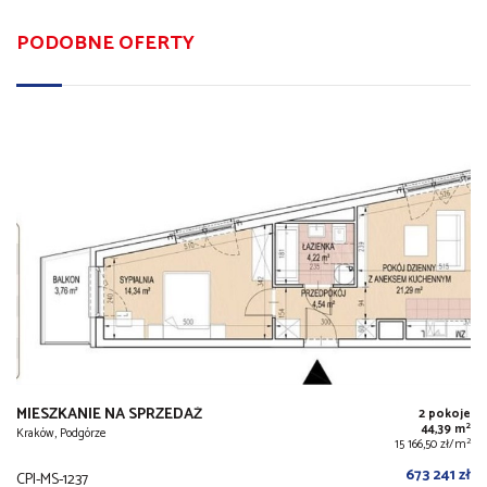
PODOBNE OFERTY
MIESZKANIE NA SPRZEDAŻ
2 pokoje
2
44,39 m
Kraków, Podgórze
2
15 166,50 zł/m
673 241 zł
CPI-MS-1237