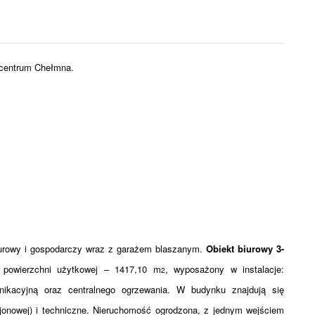
 centrum Chełmna.
urowy i gospodarczy wraz z garażem blaszanym.
Obiekt biurowy 3-
 powierzchni użytkowej – 1417,10 m
, wyposażony w instalacje:
2
unikacyjną oraz centralnego ogrzewania. W budynku znajdują się
ejonowej) i techniczne. Nieruchomość ogrodzona, z jednym wejściem