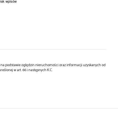
brak wpisów
st na podstawie oględzin nieruchomości oraz informacji uzyskanych od
kreślonej w art. 66 i następnych K.C.