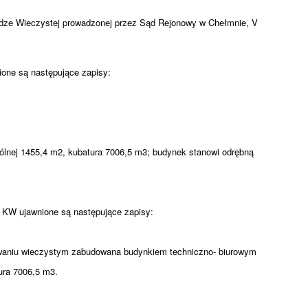
ędze Wieczystej prowadzonej przez Sąd Rejonowy w Chełmnie, V
one są następujące zapisy:
ólnej 1455,4 m2, kubatura 7006,5 m3; budynek stanowi odrębną
 KW ujawnione są następujące zapisy:
owaniu wieczystym zabudowana budynkiem techniczno- biurowym
ura 7006,5 m3.