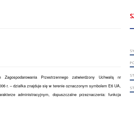
S
S
P
S
n Zagospodarowania Przestrzennego zatwierdzony Uchwałą nr
006 r. – działka znajduje się w terenie oznaczonym symbolem E6 UA,
S
rakterze administracyjnym, dopuszczalne przeznaczenia: funkcja