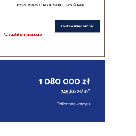
POŚREDNIK W OBROCIE NIERUCHOMOŚCIAMI
zostaw wiadomość
+48603304042
1 080 000 zł
2
745,86 zł/m
Oblicz ratę kredytu