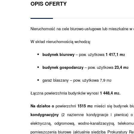
OPIS OFERTY
Nieruchomość na cele biurowo-usługowe lub mieszkalne w
W skład nieruchomością wchodzą:
budynek biurowy
– pow. użytkowa
1 417,1 m
2
budynek gospodarczy
– pow. użytkowa
23,4 m
2
garaż blaszany
– pow. użytkowa 7,9 m
2
Łączna powierzchnia budynków wynosi
1 448,4 m
.
2
Na działce o
powierzchni
1515 m
mieści się budynek bi
2
kondygnacyjny
(2 naziemne kondygnacje i piwnica) o
elektryczną, odgromową, wodno-kanalizacyjną, telekom
pomieszczenia biurowe (aktualnie siedziba Prokuratury R