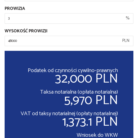
PROWIZJA
%
WYSOKOŚĆ PROWIZJI
PLN
Podatek od czynności cywilno-prawnych
32,000 PLN
Taksa notarialna (opłata notarialna)
5,970 PLN
VAT od taksy notarialnej (opłaty notarialnej)
1,373.1 PLN
Wniosek do WKW