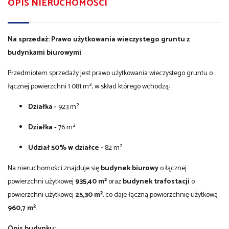
OPIS NIERUCHOMOŚCI
Na sprzedaż: Prawo użytkowania wieczystego gruntu z
budynkami biurowymi
Przedmiotem sprzedaży jest prawo użytkowania wieczystego gruntu o
łącznej powierzchni 1 081 m², w skład którego wchodzą:
Działka -
923 m²
Działka -
76 m²
Udział 50% w działce -
82 m²
Na nieruchomości znajduje się
budynek biurowy
o łącznej
powierzchni użytkowej
935,40 m²
oraz
budynek trafostacji
o
powierzchni użytkowej
25,30 m²
, co daje łączną powierzchnię użytkową
960,7 m²
.
Opis budynku: