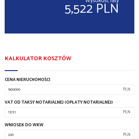
Wysokość raty
5,522 PLN
KALKULATOR KOSZTÓW
CENA NIERUCHOMOŚCI
PLN
VAT OD TAKSY NOTARIALNEJ (OPŁATY NOTARIALNEJ)
PLN
WNIOSEK DO WKW
PLN