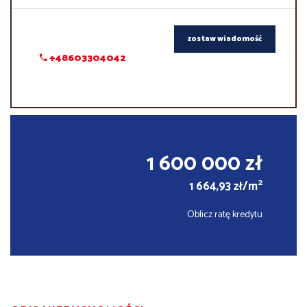
zostaw wiadomość
+48603304042
1 600 000 zł
2
1 664,93 zł/m
Oblicz ratę kredytu