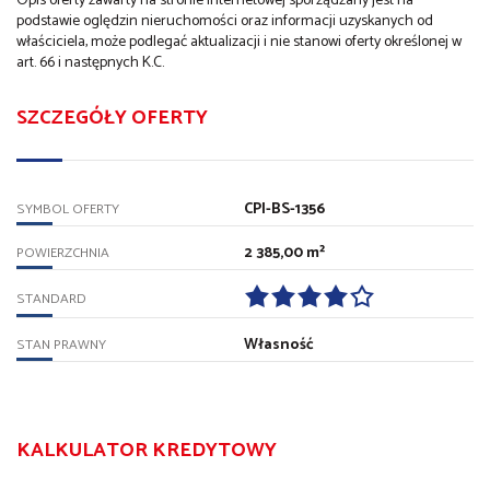
Opis oferty zawarty na stronie internetowej sporządzany jest na
podstawie oględzin nieruchomości oraz informacji uzyskanych od
właściciela, może podlegać aktualizacji i nie stanowi oferty określonej w
art. 66 i następnych K.C.
SZCZEGÓŁY OFERTY
CPI-BS-1356
SYMBOL OFERTY
2 385,00 m²
POWIERZCHNIA
STANDARD
Własność
STAN PRAWNY
KALKULATOR KREDYTOWY