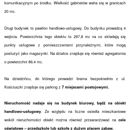
komunikacyjnym po środku. Wielkość gabinetów waha się w granicach
20 m
.
2
Drugi budynek to pawilon handlowo-usługowy. Do budynku prowadzą 4
wejścia. Powierzchnia tego obiektu to 297,8 m
na co składają się
2
punkty usługowe z pomieszczeniami przynależnymi, które mogą
posłużyć jako magazynki. Na działce znajduje się również agregatornia
o powierzchni 89,4 m
.
2
Na dziedzińcu, do którego prowadzi brama bezpośrednio z ul.
Kościuszki znajduje się parking z
7 miejscami postojowymi.
Nieruchomość nadaje się na budynek biurowy, bądź na obiekt
handlowo-usługowy
. Ze względu na liczne osiedla mieszkaniowe
wokół nieruchomości obiekt można również przearanżować na
cele
oświatowe – przedszkole lub szkołę z dużym placem zabaw.