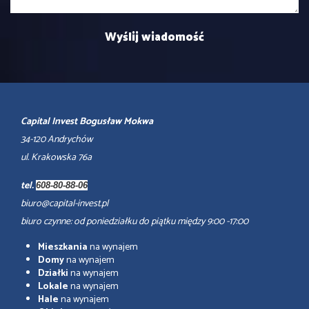
Capital Invest Bogusław Mokwa
34-120 Andrychów
ul. Krakowska 76a
tel.
608-80-88-06
biuro@capital-invest.pl
biuro czynne: od poniedziałku do piątku między 9:00 -17:00
Mieszkania
na wynajem
Domy
na wynajem
Działki
na wynajem
Lokale
na wynajem
Hale
na wynajem