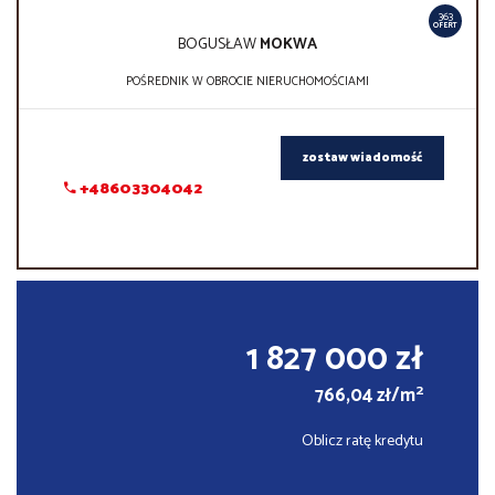
363
OFERT
BOGUSŁAW
MOKWA
POŚREDNIK W OBROCIE NIERUCHOMOŚCIAMI
zostaw wiadomość
+48603304042
1 827 000 zł
2
766,04 zł/m
Oblicz ratę kredytu