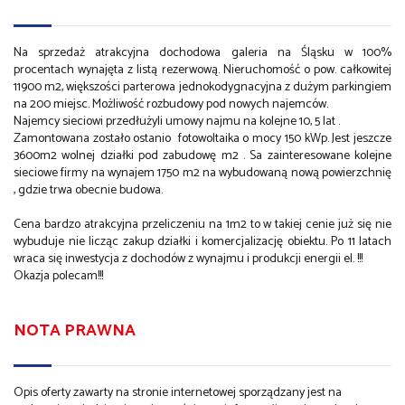
Na sprzedaż atrakcyjna dochodowa galeria na Śląsku w 100%
procentach wynajęta z listą rezerwową. Nieruchomość o pow. całkowitej
11900 m2, większości parterowa jednokodygnacyjna z dużym parkingiem
na 200 miejsc. Możliwość rozbudowy pod nowych najemców.
Najemcy sieciowi przedłużyli umowy najmu na kolejne 10, 5 lat .
Zamontowana zostało ostanio fotowoltaika o mocy 150 kWp. Jest jeszcze
3600m2 wolnej działki pod zabudowę m2 . Sa zainteresowane kolejne
sieciowe firmy na wynajem 1750 m2 na wybudowaną nową powierzchnię
, gdzie trwa obecnie budowa.
Cena bardzo atrakcyjna przeliczeniu na 1m2 to w takiej cenie już się nie
wybuduje nie licząc zakup działki i komercjalizację obiektu. Po 11 latach
wraca się inwestycja z dochodów z wynajmu i produkcji energii el. !!!
Okazja polecam!!!
NOTA PRAWNA
Opis oferty zawarty na stronie internetowej sporządzany jest na