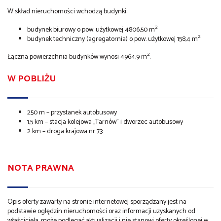
W skład nieruchomości wchodzą budynki:
2
budynek biurowy o pow. użytkowej 4806,50 m
2
budynek techniczny (agregatornia) o pow. użytkowej 158,4 m
2
Łączna powierzchnia budynków wynosi 4964,9 m
.
W POBLIŻU
250 m – przystanek autobusowy
1,5 km – stacja kolejowa ,,Tarnów” i dworzec autobusowy
2 km – droga krajowa nr 73
NOTA PRAWNA
Opis oferty zawarty na stronie internetowej sporządzany jest na
podstawie oględzin nieruchomości oraz informacji uzyskanych od
właściciela, może podlegać aktualizacji i nie stanowi oferty określonej w