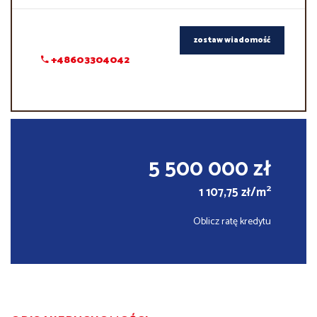
zostaw wiadomość
+48603304042
5 500 000 zł
2
1 107,75 zł/m
Oblicz ratę kredytu