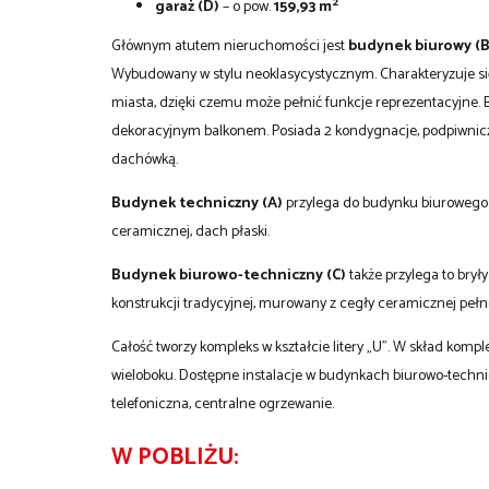
2
garaż (D)
– o pow.
159,93 m
Głównym atutem nieruchomości jest
budynek biurowy (B
Wybudowany w stylu neoklasycystycznym. Charakteryzuje się
miasta, dzięki czemu może pełnić funkcje reprezentacyjne. 
dekoracyjnym balkonem. Posiada 2 kondygnacje, podpiwniczen
dachówką.
Budynek techniczny (A)
przylega do budynku biurowego.
ceramicznej, dach płaski.
Budynek biurowo-techniczny (C)
także przylega to brył
konstrukcji tradycyjnej, murowany z cegły ceramicznej pełne
Całość tworzy kompleks w kształcie litery „U”. W skład komp
wieloboku. Dostępne instalacje w budynkach biurowo-techni
telefoniczna, centralne ogrzewanie.
W POBLIŻU: