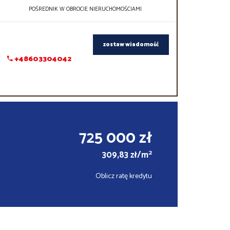
POŚREDNIK W OBROCIE NIERUCHOMOŚCIAMI
zostaw wiadomość
+48603304042
725 000 zł
2
309,83 zł/m
Oblicz ratę kredytu