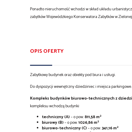
Ponadto nieruchomość wchodzi w skład układu urbanistyczn
zabytków Wojewódzkiego Konserwatora Zabytków w Zielonej
OPIS OFERTY
Zabytkowy budynek oraz obiekty pod biura i usługi.
Do dyspozycji wewnętrzny dziedziniec i miejsca parkingowe.
Kompleks budynków biurowo-technicznych z dziedz
kompleksu wchodzą budynki:
2
techniczny (A)
– o pow.
811,58 m
2
biurowy (B)
– o pow.
1026,86 m
2
biurowo-techniczny (C)
– o pow.
341,16 m