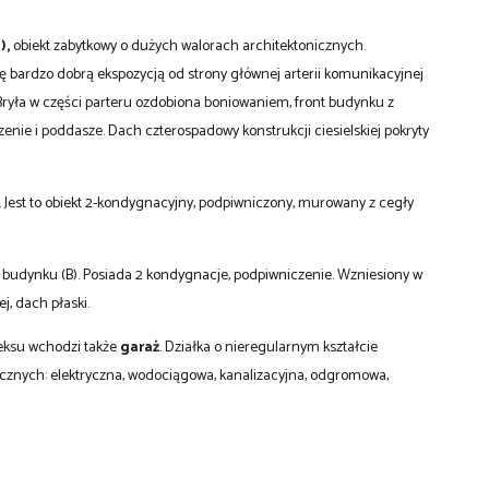
),
obiekt zabytkowy o dużych walorach architektonicznych.
 bardzo dobrą ekspozycją od strony głównej arterii komunikacyjnej
Bryła w części parteru ozdobiona boniowaniem, front budynku z
ie i poddasze. Dach czterospadowy konstrukcji ciesielskiej pokryty
 Jest to obiekt 2-kondygnacyjny, podpiwniczony, murowany z cegły
y budynku (B). Posiada 2 kondygnacje, podpiwniczenie. Wzniesiony w
j, dach płaski.
leksu wchodzi także
garaż
. Działka o nieregularnym kształcie
cznych: elektryczna, wodociągowa, kanalizacyjna, odgromowa,