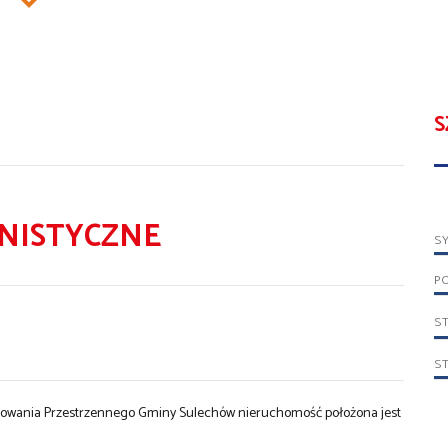
S
NISTYCZNE
S
P
S
S
owania Przestrzennego Gminy Sulechów nieruchomość położona jest