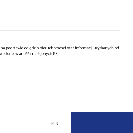
st na podstawie oględzin nieruchomości oraz informacji uzyskanych od
kreślonej w art. 66 i następnych K.C.
PLN