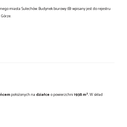
ego miasta Sulechów. Budynek biurowy (B) wpisany jest do rejestru
 Górze.
2
ińcem
położonych na
działce
o powierzchni
1938 m
.
W skład