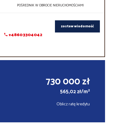
POŚREDNIK W OBROCIE NIERUCHOMOŚCIAMI
zostaw wiadomość
+48603304042
730 000 zł
2
565,02 zł/m
Oblicz ratę kredytu