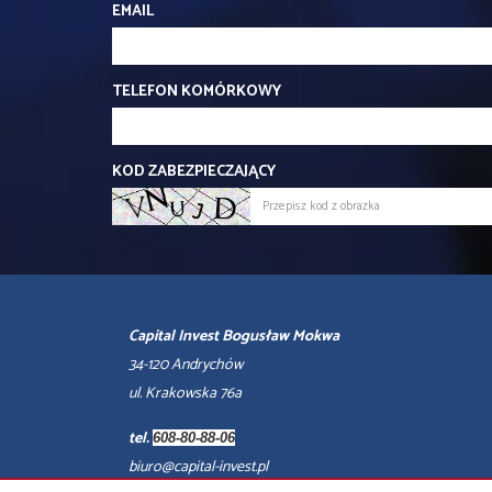
EMAIL
TELEFON KOMÓRKOWY
KOD ZABEZPIECZAJĄCY
Capital Invest Bogusław Mokwa
34-120 Andrychów
ul. Krakowska 76a
tel.
608-80-88-06
biuro@capital-invest.pl