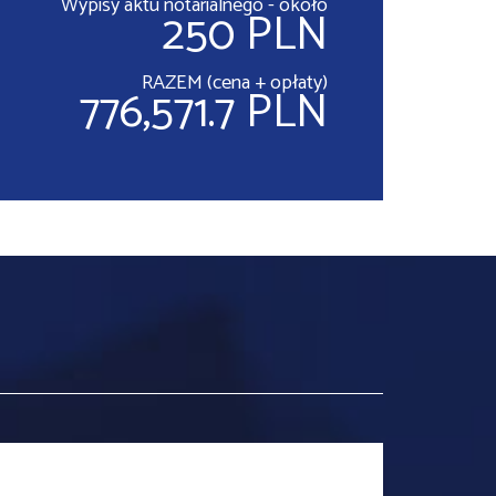
Wypisy aktu notarialnego - około
250 PLN
RAZEM (cena + opłaty)
776,571.7 PLN