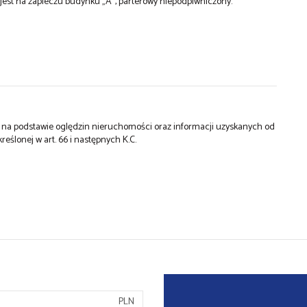
 jest na zapleczu budynku „A”, parterowy niepodpiwniczony.
st na podstawie oględzin nieruchomości oraz informacji uzyskanych od
kreślonej w art. 66 i następnych K.C.
PLN