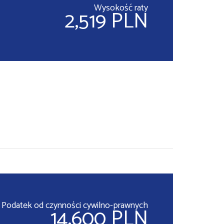
Wysokość raty
2,519 PLN
Podatek od czynności cywilno-prawnych
14,600 PLN