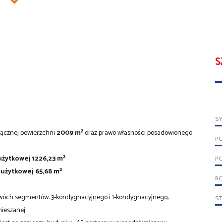
S
S
 łącznej powierzchni
2009 m²
oraz prawo własności posadowionego
P
użytkowej 1226,23 m²
PO
 użytkowej 65,68 m²
RO
 dwóch segmentów: 3-kondygnacyjnego i 1-kondygnacyjnego,
S
ieszanej.