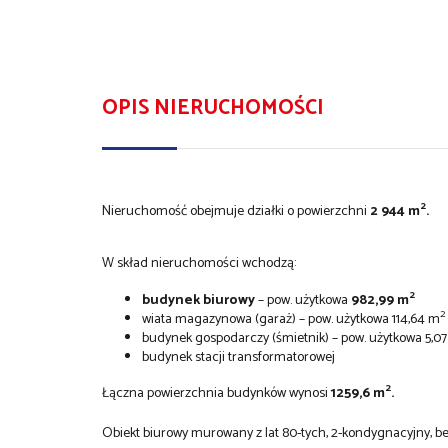
OPIS NIERUCHOMOŚCI
2
Nieruchomość obejmuje działki o powierzchni
2 944 m
.
W skład nieruchomości wchodzą:
2
budynek biurowy
– pow. użytkowa
982,99 m
2
wiata magazynowa (garaż) – pow. użytkowa 114,64 m
budynek gospodarczy (śmietnik) – pow. użytkowa 5,0
budynek stacji transformatorowej
2
Łączna powierzchnia budynków wynosi
1259,6 m
.
Obiekt biurowy murowany z lat 80-tych, 2-kondygnacyjny, be