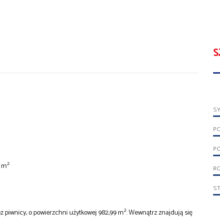
S
S
P
PO
2
7 m
RO
S
2
z piwnicy, o powierzchni użytkowej 982,99 m
. Wewnątrz znajdują się