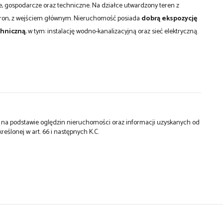
e, gospodarcze oraz techniczne. Na działce utwardzony teren z
tron, z wejściem głównym. Nieruchomość posiada
dobrą ekspozycję
chniczną
, w tym: instalację wodno-kanalizacyjną oraz sieć elektryczną.
st na podstawie oględzin nieruchomości oraz informacji uzyskanych od
kreślonej w art. 66 i następnych K.C.