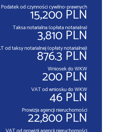
Podatek od czynności cywilno-prawnych
15,200 PLN
Taksa notarialna (opłata notarialna)
3,810 PLN
T od taksy notarialnej (opłaty notarialnej)
876.3 PLN
Wniosek do WKW
200 PLN
VAT od wniosku do WKW
46 PLN
Prowizja agencji nieruchomości
22,800 PLN
VAT od prowizji agencji nieruchomości