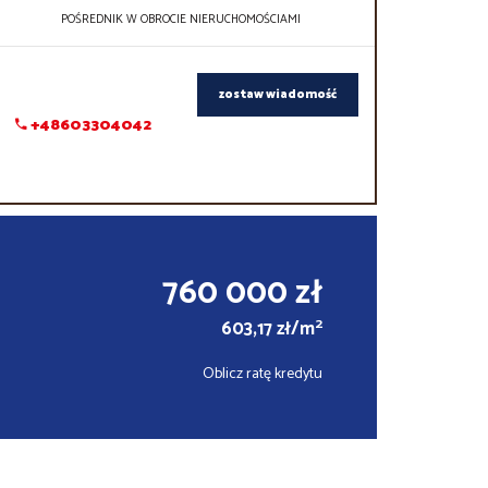
POŚREDNIK W OBROCIE NIERUCHOMOŚCIAMI
zostaw wiadomość
+48603304042
760 000 zł
2
603,17 zł/m
Oblicz ratę kredytu