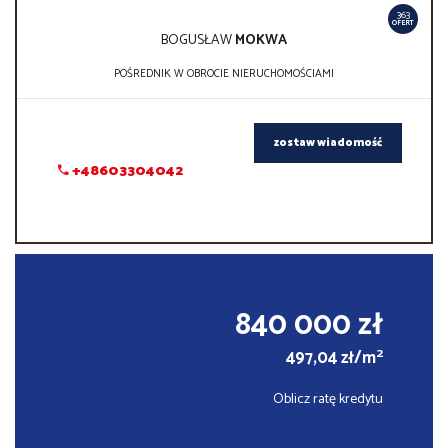
363
OFERT
BOGUSŁAW
MOKWA
POŚREDNIK W OBROCIE NIERUCHOMOŚCIAMI
zostaw wiadomość
+48603304042
840 000 zł
2
497,04 zł/m
Oblicz ratę kredytu