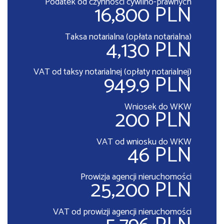
Podatek od czynności cywilno-prawnych
16,800 PLN
Taksa notarialna (opłata notarialna)
4,130 PLN
VAT od taksy notarialnej (opłaty notarialnej)
949.9 PLN
Wniosek do WKW
200 PLN
VAT od wniosku do WKW
46 PLN
Prowizja agencji nieruchomości
25,200 PLN
VAT od prowizji agencji nieruchomości