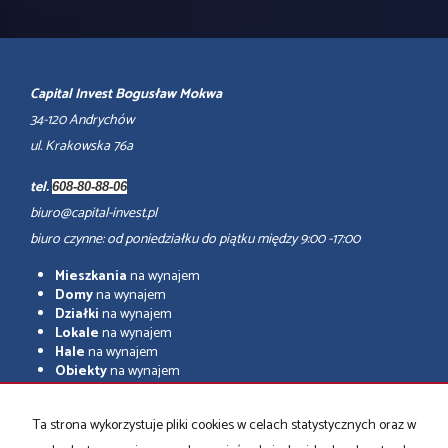
Capital Invest Bogusław Mokwa
34-120 Andrychów
ul. Krakowska 76a
tel.
608-80-88-06
biuro@capital-invest.pl
biuro czynne: od poniedziałku do piątku między 9:00 -17:00
Mieszkania
na wynajem
Domy
na wynajem
Działki
na wynajem
Lokale
na wynajem
Hale
na wynajem
Obiekty
na wynajem
adresowo.pl
Ta strona wykorzystuje pliki cookies w celach statystycznych oraz w
Mieszkania
na sprzedaż