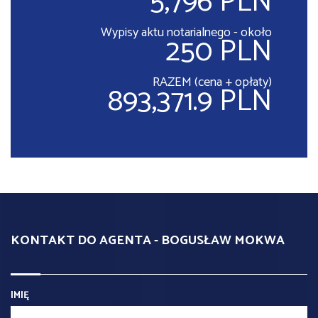
5,796 PLN
Wypisy aktu notarialnego - około
250 PLN
RAZEM (cena + opłaty)
893,371.9 PLN
KONTAKT DO AGENTA - BOGUSŁAW MOKWA
IMIĘ